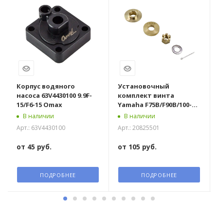
Корпус водяного
Установочный
насоса 63V4430100 9.9F-
комплект винта
15/F6-15 Omax
Yamaha F75B/F90B/100-
130/150-300 Marine
В наличии
В наличии
Rocket
Арт.: 63V4430100
Арт.: 20825501
от
45 руб.
от
105 руб.
ПОДРОБНЕЕ
ПОДРОБНЕЕ