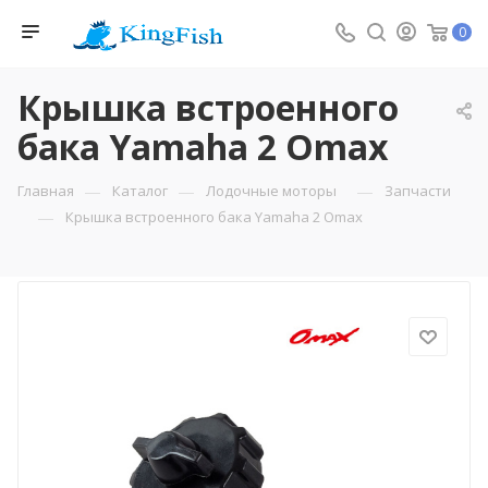
0
Крышка встроенного
бака Yamaha 2 Omax
—
—
—
Главная
Каталог
Лодочные моторы
Запчасти
—
Крышка встроенного бака Yamaha 2 Omax