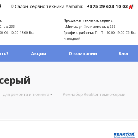
Салон-сервис техники Yamaha:
+375 29 623 10 03
:
Продажа техники, сервис:
0, оф.233
г.Минск, ул.Филимонова, д.25Б
00 Сб: 10.00-15.00 Вс:
График работы:
Пн-Пт: 10.00-19.00 Сб-Вс:
выходной
ить?
Акции
О компании
Блог
-серый
—
Для ремонта и тюнинга
Ремнабор Reaktor темно-серый