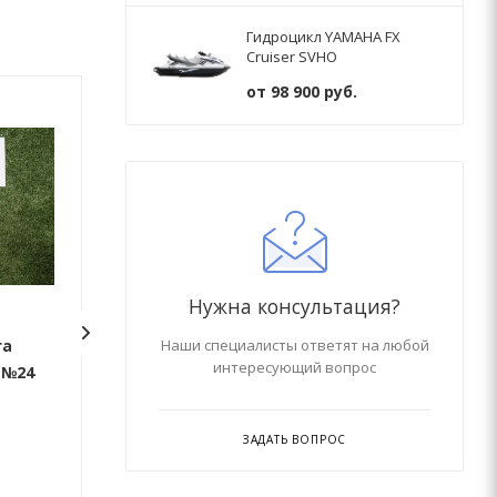
Гидроцикл YAMAHA FX
Cruiser SVHO
от
98 900 руб.
Нужна консультация?
га
Набор для тюнинга рым
Набор для тюн
Наши специалисты ответят на любой
интересующий вопрос
 №24
леерный малый 4 шт.
ручка РИБ 2шт
№9
ЗАДАТЬ ВОПРОС
Заказать
Заказать