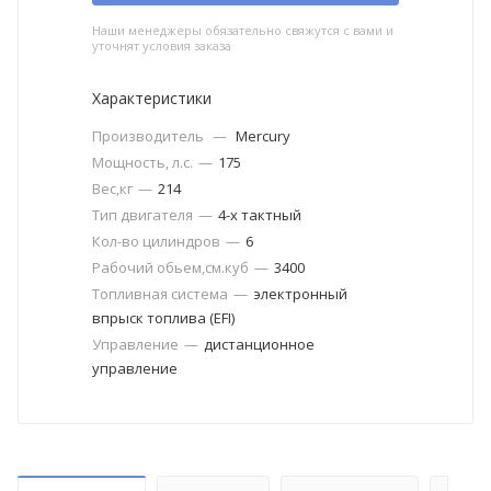
Наши менеджеры обязательно свяжутся с вами и
уточнят условия заказа
Характеристики
Производитель
—
Mercury
Мощность, л.с.
—
175
Вес,кг
—
214
Тип двигателя
—
4-х тактный
Кол-во цилиндров
—
6
Рабочий обьем,см.куб
—
3400
Топливная система
—
электронный
впрыск топлива (EFI)
Управление
—
дистанционное
управление